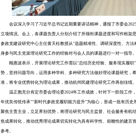
会议深入学习了习近平总书记近期重要讲话精神，通报了市委会202
立项情况。会上，各课题负责人分别介绍了所领衔课题进度和写作框架
参政党建设研究中心主任黄天柱教授从“选题精准性、调研深度性、方法
身参与民主党派理论研究工作的经验对与会人员的课题进行一对一指导
顾惠波表示，开展理论研究工作需以“总结历史经验、服务现实履职
势，坚持问题导向，运用多种学科、多种研究方法做好理论课题研究，希
准，将专业优势转化为理论成果，推动杭州民建理论研究工作再创佳绩
温正胞充分肯定市委会理论委2024年工作成效，针对下一阶段工作，
年优良传统传承”“新时代参政党履职能力提升”为核心，形成一批有历
聚焦主责主业，立足界别优势，将理论研究与民主监督、社会服务有机结
焦成果转化，推动优秀理论成果切实转化为具有科学性、前瞻性的建言
参考。